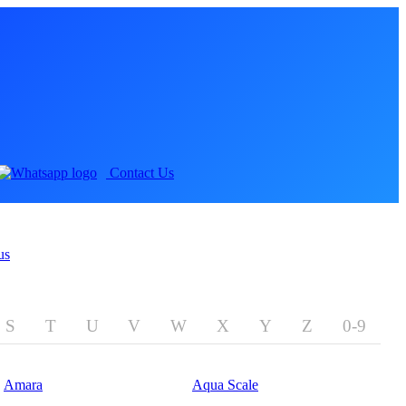
Contact Us
us
S
T
U
V
W
X
Y
Z
0-9
Amara
Aqua Scale