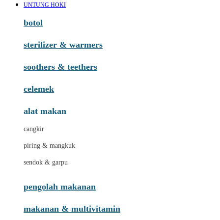
UNTUNG HOKI
botol
sterilizer & warmers
soothers & teethers
celemek
alat makan
cangkir
piring & mangkuk
sendok & garpu
pengolah makanan
makanan & multivitamin