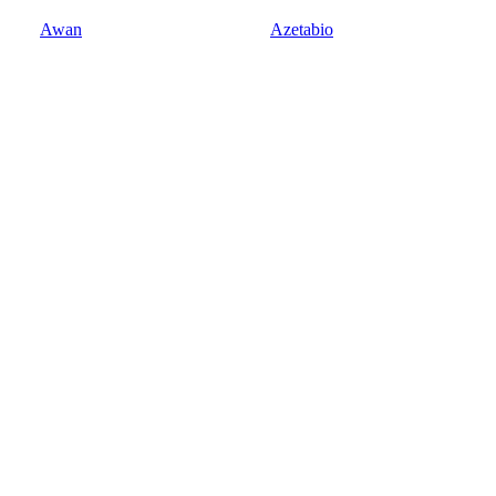
Awan
Azetabio