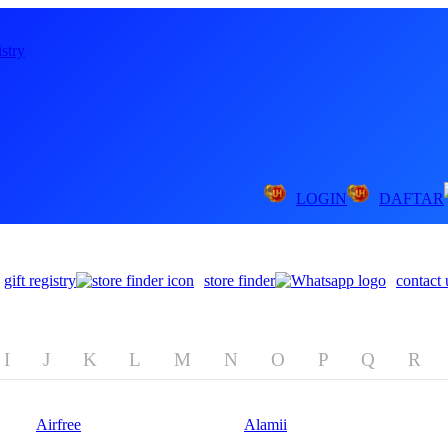
istry
LOGIN
DAFTAR
gift registry
store finder
contact 
I
J
K
L
M
N
O
P
Q
R
Airfree
Alamii