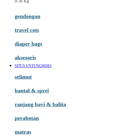
0-36 Kg
gendongan
travel cots
diaper bags
aksesoris
SITUS UNTUNGHOKI
selimut
bantal & sprei
ranjang bayi & balita
perabotan
matras