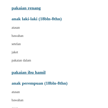
pakaian renang
anak laki-laki (18bln-8thn)
atasan
bawahan
setelan
jaket
pakaian dalam
pakaian ibu hamil
anak perempuan (18bln-8thn)
atasan
bawahan