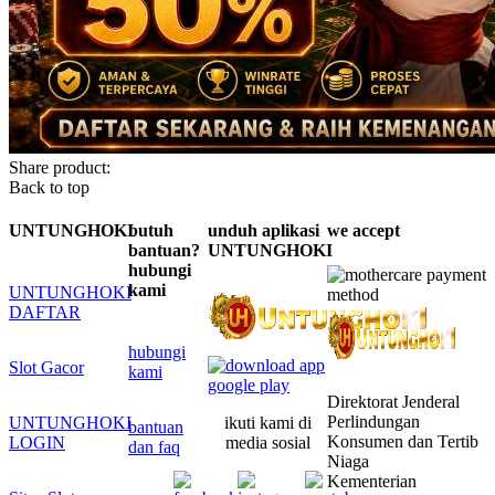
Share product:
Back to top
UNTUNGHOKI
butuh
unduh aplikasi
we accept
bantuan?
UNTUNGHOKI
hubungi
kami
UNTUNGHOKI
DAFTAR
hubungi
Slot Gacor
kami
Direktorat Jenderal
Perlindungan
UNTUNGHOKI
ikuti kami di
bantuan
Konsumen dan Tertib
LOGIN
media sosial
dan faq
Niaga
Kementerian