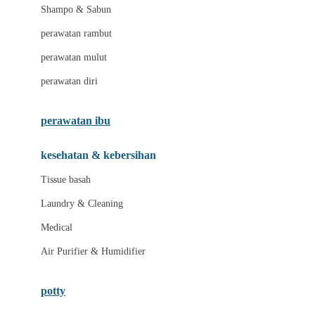
London Taxi
Shampo & Sabun
Love To Dream
perawatan rambut
perawatan mulut
M
perawatan diri
Magformers
Mama's Choice
perawatan ibu
Mamas&Papas
kesehatan & kebersihan
Mamaway
Tissue basah
Maxi Cosi
Laundry & Cleaning
Megabloks
Medical
Micro
Air Purifier & Humidifier
MiDeer
Mimi & Lula
potty
Mini Monkey