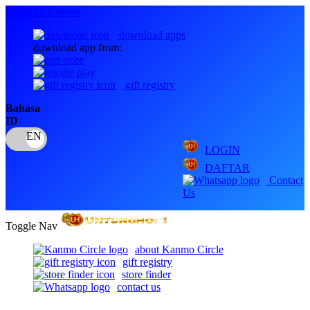
lewati ke Konten
download apps
download app from:
gift registry
Bahasa
ID
LOGIN
DAFTAR
Contact
Us
Toggle Nav
about Kanmo Circle
gift registry
store finder
contact us