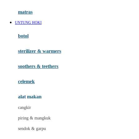
Happy Tummy
Hauck
matras
Havaianas
UNTUNG HOKI
Hegen
botol
Hot Wheels
sterilizer & warmers
Hybrid
soothers & teethers
I
Inlacta DHA
celemek
Interlac
alat makan
Ivenet
cangkir
J
piring & mangkuk
Jack N Jill
sendok & garpu
Joie