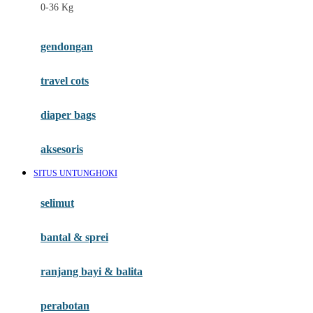
0-36 Kg
Fisher Price
Flipper
gendongan
Friends Of Sally
travel cots
G
diaper bags
Gb
Geko
aksesoris
Graco
SITUS UNTUNGHOKI
Gund
selimut
H
bantal & sprei
Habbie
Haenim
ranjang bayi & balita
Happy Horse
perabotan