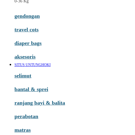
0-36 Kg
gendongan
travel cots
diaper bags
aksesoris
SITUS UNTUNGHOKI
selimut
bantal & sprei
ranjang bayi & balita
perabotan
matras