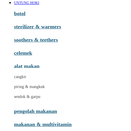
UNTUNG HOKI
botol
sterilizer & warmers
soothers & teethers
celemek
alat makan
cangkir
piring & mangkuk
sendok & garpu
pengolah makanan
makanan & multivitamin