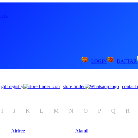
istry
LOGIN
DAFTAR
gift registry
store finder
contact 
I
J
K
L
M
N
O
P
Q
R
Airfree
Alamii