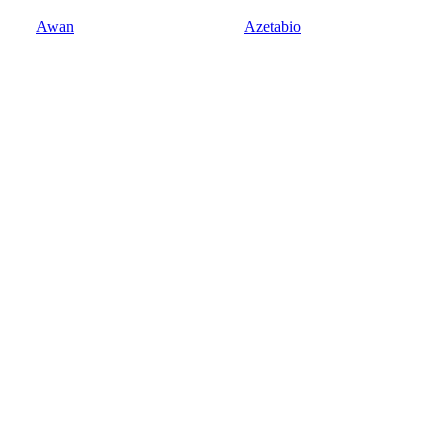
Awan
Azetabio